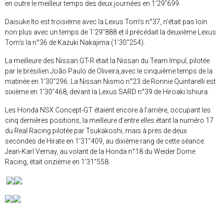
en outre le meilleur temps des deux journées en 1’29’’699.
Daisuke Ito est troisième avec la Lexus Tom’s n°37, n’était pas loin
non plus avec un temps de 1’29’’888 et il précédait la deuxième Lexus
Tom’s la n°36 de Kazuki Nakajima (1’30’’254).
La meilleure des Nissan GT-R était la Nissan du Team Impul, pilotée
par le brésilien João Paulo de Oliveira,avec le cinquième temps de la
matinée en 1’30’’296. La Nissan Nismo n°23 de Ronnie Quintarelli est
sixième en 1’30’’468, devant la Lexus SARD n°39 de Hiroaki Ishiura.
Les Honda NSX Concept-GT étaient encore à l’arrière, occupant les
cinq dernières positions, la meilleure d’entre elles étant la numéro 17
du Real Racing pilotée par Tsukakoshi, mais à près de deux
secondes de Hirate en 1’31’’409, au dixième rang de cette séance.
Jean-Karl Vernay, au volant de la Honda n°18 du Weider Dome
Racing, était onzième en 1’31’’558.