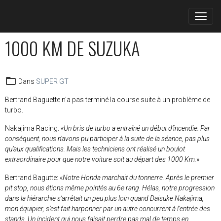
1000 KM DE SUZUKA
Dans
SUPER GT
Bertrand Baguette n'a pas terminé la course suite à un problème de
turbo.
Nakajima Racing. «
Un bris de turbo a entraîné un début d’incendie. Par
conséquent, nous n’avons pu participer à la suite de la séance, pas plus
qu’aux qualifications. Mais les techniciens ont réalisé un boulot
extraordinaire pour que notre voiture soit au départ des 1000 Km.
»
Bertrand Bagutte: «
Notre Honda marchait du tonnerre.
Après le premier
pit stop, nous étions même pointés au 6
e
rang. Hélas, notre progression
dans la hiérarchie s’arrêtait un peu plus loin quand Daisuke Nakajima,
mon équipier, s’est fait harponner par un autre concurrent à l’entrée des
stands. Un incident qui nous faisait perdre pas mal de temps en