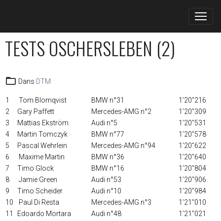
TESTS OSCHERSLEBEN (2)
Dans
DTM
1
Tom Blomqvist
BMW n°31
1’20’’216
2
Gary Paffett
Mercedes-AMG n°2
1’20’’309
3
Mattias Ekström
Audi n°5
1’20’’531
4
Martin Tomczyk
BMW n°77
1’20’’578
5
Pascal Wehrlein
Mercedes-AMG n°94
1’20’’622
6
Maxime Martin
BMW n°36
1’20’’640
7
Timo Glock
BMW n°16
1’20’’804
8
Jamie Green
Audi n°53
1’20’’906
9
Timo Scheider
Audi n°10
1’20’’984
10
Paul Di Resta
Mercedes-AMG n°3
1’21’’010
11
Edoardo Mortara
Audi n°48
1’21’’021