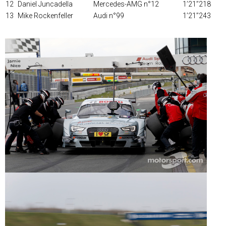
12
Daniel Juncadella
Mercedes-AMG n°12
1’21’’218
13
Mike Rockenfeller
Audi n°99
1’21’’243