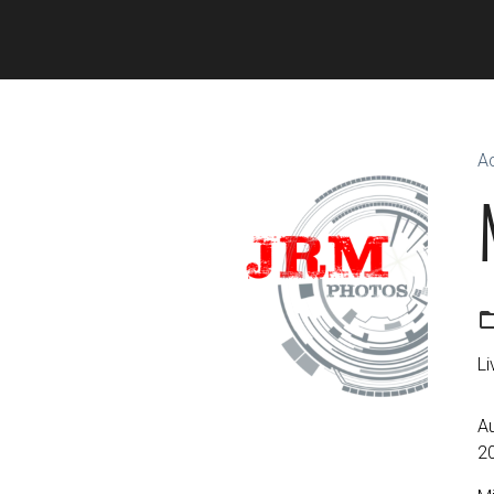
Ac
Li
Au
2