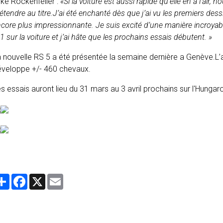
ke Rockenfeller :
«Si la voiture est aussi rapide qu’elle en a l’ai
étendre au titre.
J’ai été enchanté dès que j’ai vu les premiers des
core plus impressionnante. Je suis excité d’une manière incroya
1 sur la voiture et j’ai hâte que les prochains essais débutent. »
 nouvelle RS 5 a été présentée la semaine dernière a Genève.L’
éveloppe +/- 460 chevaux.
s essais auront lieu du 31 mars au 3 avril prochains sur l'Hungaro
Partager
Facebook
X
Email