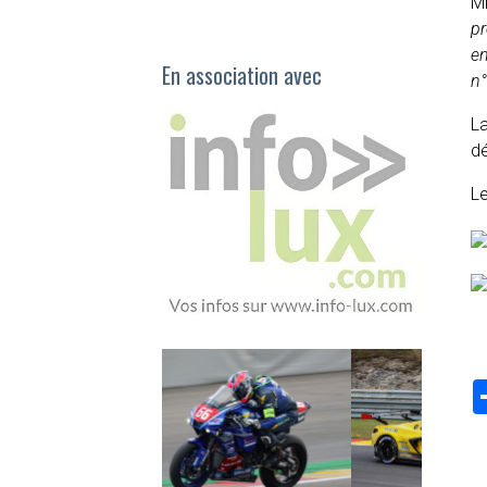
Mi
pr
en
En association avec
n°
La
d
Le