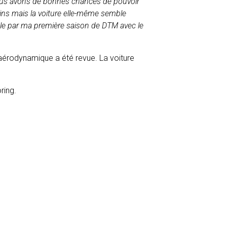
r, nous avons de bonnes chances de pouvoir
sins mais la voiture elle-même semble
ble par ma première saison de DTM avec le
aérodynamique a été revue. La voiture
ring.