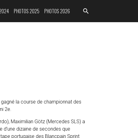
2024
PHOTOS 2025
PHOTOS 2026
t gagné la course de championnat des
ni 2
e
.
lardo), Maximilian Götz (Mercedes SLS) a
ance d’une dizaine de secondes que
tape portugaise des Blancpain Sprint