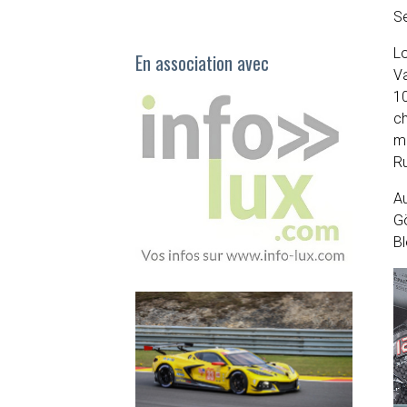
Se
L
En association avec
Va
10
c
m
R
Au
Gö
B