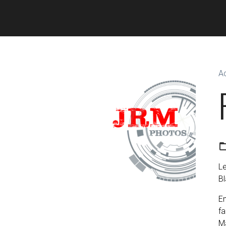
Ac
L
Bl
En
fa
Ma