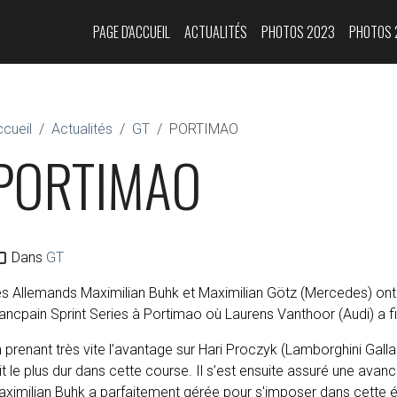
PAGE D'ACCUEIL
ACTUALITÉS
PHOTOS 2023
PHOTOS 
cueil
Actualités
GT
PORTIMAO
PORTIMAO
Dans
GT
es Allemands Maximilian Buhk et Maximilian Götz (Mercedes) on
ancpain Sprint Series à Portimao où Laurens Vanthoor (Audi) a fi
 prenant très vite l’avantage sur Hari Proczyk (Lamborghini Gal
it le plus dur dans cette course. Il s’est ensuite assuré une av
ximilian Buhk a parfaitement gérée pour s'imposer dans cette é