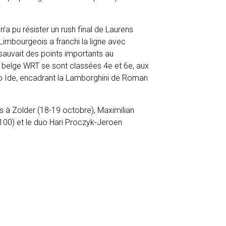
’a pu résister un rush final de Laurens
Limbourgeois a franchi la ligne avec
sauvait des points importants au
m belge WRT se sont classées 4
e
et 6
e
, aux
o Ide, encadrant la Lamborghini de Roman
 à Zolder (18-19 octobre), Maximilian
100) et le duo Hari Proczyk-Jeroen