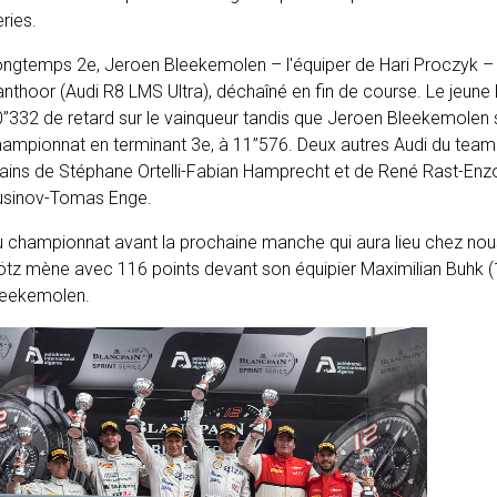
ries.
ongtemps 2
e
, Jeroen Bleekemolen – l'équiper de Hari Proczyk – n
nthoor (Audi R8 LMS Ultra), déchaîné en fin de course. Le jeune 
’’332 de retard sur le vainqueur tandis que Jeroen Bleekemolen 
hampionnat en terminant 3
e
, à 11’’576. Deux autres Audi du tea
ains de Stéphane Ortelli-Fabian Hamprecht et de René Rast-Enz
usinov-Tomas Enge.
 championnat avant la prochaine manche qui aura lieu chez nous
tz mène avec 116 points devant son équipier Maximilian Buhk (
leekemolen.