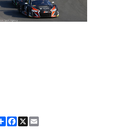
e tandem germano-belge de l’Audi R8 LMS/Belgian Audi Club Te
ercedes-AMG GT3/HTP de Bernd Schneider et Jules Szymkowiak qu
st revenue à la Bentley Continental GT3/Bentley Team M-Sport 
3/Garage 59 prend la quatrième place, devant l’Audi R8 LMS/I.
eek-end à oublier rapidement pour les BMW M6 GT3 du ROWE Raci
ème
anecdotique 16
place de Sims/Eng.
e classement de la course est
ici
Partager
Facebook
X
Email