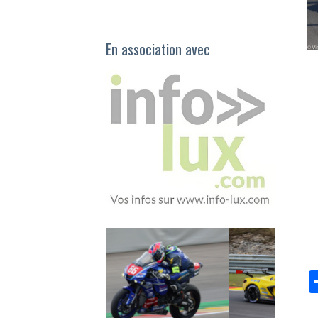
En association avec
L
M
e
GT
W
l’
L