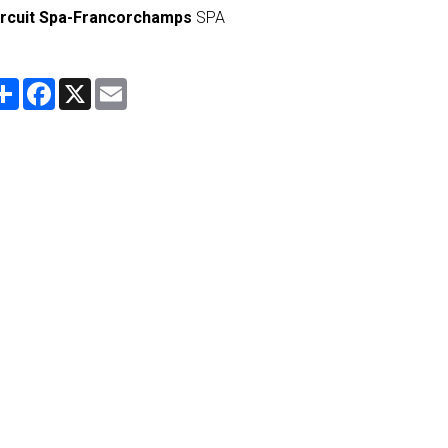
ircuit Spa-Francorchamps
SPA
Partager
Facebook
X
Email