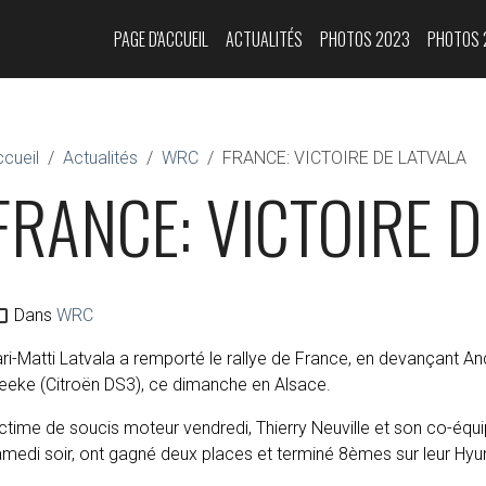
PAGE D'ACCUEIL
ACTUALITÉS
PHOTOS 2023
PHOTOS 
cueil
Actualités
WRC
FRANCE: VICTOIRE DE LATVALA
FRANCE: VICTOIRE D
Dans
WRC
ri-Matti Latvala a remporté le rallye de France, en devançant A
eeke (Citroën DS3), ce dimanche en Alsace.
ctime de soucis moteur vendredi, Thierry Neuville et son co-équ
medi soir, ont gagné deux places et terminé 8èmes sur leur Hyund