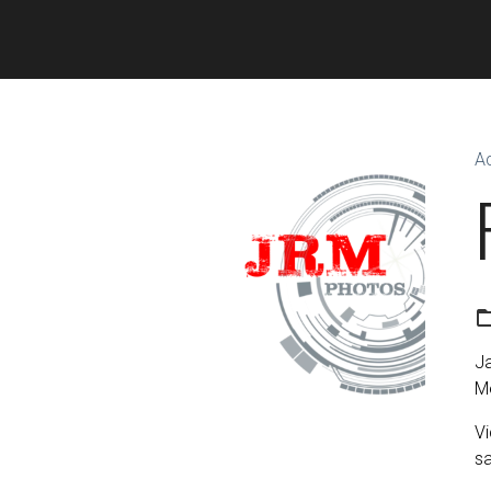
Ac
Ja
M
Vi
sa