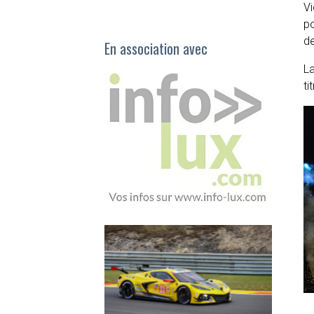
Vi
po
de
En association avec
La
ti