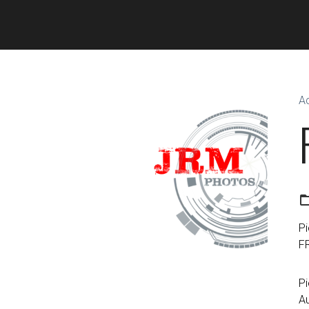
Ac
Pi
FR
Pi
Au