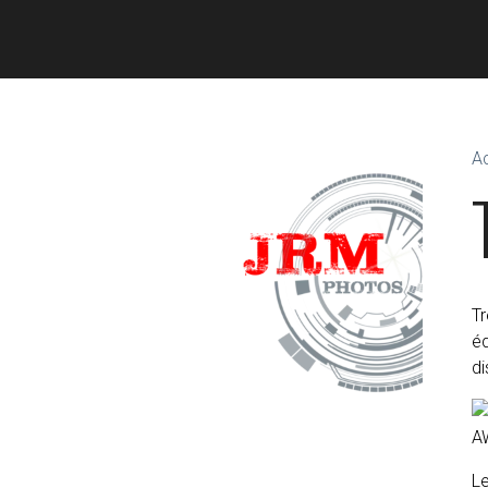
Ac
Tr
éq
d
Le