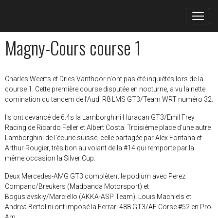
Magny-Cours course 1
Charles Weerts et Dries Vanthoor n'ont pas été inquiétés lors de la
course 1. Cette première course disputée en nocturne, a vu la nette
domination du tandem de l'Audi R8 LMS GT3/Team WRT numéro 32.
Ils ont devancé de 6.4s la Lamborghini Huracan GT3/Emil Frey
Racing de Ricardo Feller et Albert Costa. Troisième place d'une autre
Lamborghini de l'écurie suisse, celle partagée par Alex Fontana et
Arthur Rougier, très bon au volant de la #14 qui remporte par la
même occasion la Silver Cup.
Deux Mercedes-AMG GT3 complètent le podium avec Perez
Companc/Breukers (Madpanda Motorsport) et
Boguslavskiy/Marciello (AKKA-ASP Team). Louis Machiels et
Andrea Bertolini ont imposé la Ferrari 488 GT3/AF Corse #52 en Pro-
Am.