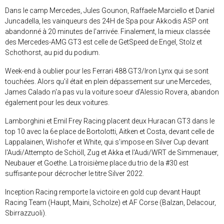
Dans le camp Mercedes, Jules Gounon, Raffaele Marciello et Daniel
Juncadella, les vainqueurs des 24H de Spa pour Akkodis ASP ont
abandonné à 20 minutes de l'arrivée. Finalement, la mieux classée
des Mercedes-AMG GT3 est celle de GetSpeed de Engel, Stolz et
Schothorst, au pid du podium.
Week-end à oublier pour les Ferrari 488 GT3/Iron Lynx qui se sont
touchées. Alors qu'il était en plein dépassement sur une Mercedes,
James Calado n'a pas vu la voiture soeur d'Alessio Rovera, abandon
également pour les deux voitures.
Lamborghini et Emil Frey Racing placent deux Huracan GT3 dans le
top 10 avec la 6e place de Bortolotti, Aitken et Costa, devant celle de
Lappalainen, Wishofer et White, qui s'impose en Silver Cup devant
l'Audi/Attempto de Schöll, Zug et Akka et l'Audi/WRT de Simmenauer,
Neubauer et Goethe. La troisième place du trio de la #30 est
suffisante pour décrocher le titre Silver 2022.
Inception Racing remporte la victoire en gold cup devant Haupt
Racing Team (Haupt, Maini, Scholze) et AF Corse (Balzan, Delacour,
Sbirrazzuoli).