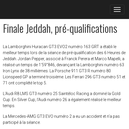
Finale Jeddah, pré-qualifications
La Lamborghini Huracan GT3 EVO2 numéro 163 GRT a établi le
meilleur temps lors de la séance de pré-qualification des 6 Heures de
Jeddah. Jordan Pepper, associé à Franck Perera et Marco Mapelli, a
réalisé un temps de 1'59"846, devançant la Lamborghini numéro 63
Iron Lynx de 38 millièmes. La Porsche 911 GT3 R numéro 80
Lionspeed GP a terminé troisième. Les Ferrari 296 GT3 numéro 51 et
71 ont complété le top 5.
L'Audi R8 LMS GT3 numéro 25 Saintéloc Racing a dominé la Gold
Cup. En Silver Cup, l'Audi numéro 26 a également réalisé le meilleur
temps.
La Mercedes-AMG GT3 EVO numéro 2 a eu un accident et n’a pas
participé à la séance.