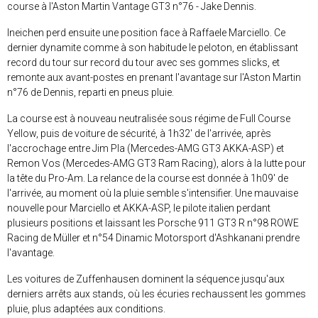
course à l'Aston Martin Vantage GT3 n°76 - Jake Dennis.
Ineichen perd ensuite une position face à Raffaele Marciello. Ce
dernier dynamite comme à son habitude le peloton, en établissant
record du tour sur record du tour avec ses gommes slicks, et
remonte aux avant-postes en prenant l'avantage sur l'Aston Martin
n°76 de Dennis, reparti en pneus pluie.
La course est à nouveau neutralisée sous régime de Full Course
Yellow, puis de voiture de sécurité, à 1h32' de l'arrivée, après
l'accrochage entre Jim Pla (Mercedes-AMG GT3 AKKA-ASP) et
Remon Vos (Mercedes-AMG GT3 Ram Racing), alors à la lutte pour
la tête du Pro-Am. La relance de la course est donnée à 1h09' de
l'arrivée, au moment où la pluie semble s'intensifier. Une mauvaise
nouvelle pour Marciello et AKKA-ASP, le pilote italien perdant
plusieurs positions et laissant les Porsche 911 GT3 R n°98 ROWE
Racing de Müller et n°54 Dinamic Motorsport d'Ashkanani prendre
l'avantage.
Les voitures de Zuffenhausen dominent la séquence jusqu'aux
derniers arrêts aux stands, où les écuries rechaussent les gommes
pluie, plus adaptées aux conditions.