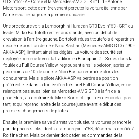
GT3 n°52 - AF Corse et la Mercedes-AMG GT3 n°111 - Antonelli
Motorsport, cette dernière venant percuter la voiture italienne par
l'arrière au freinage de la première chicane.
Une procédure voit la Lamborghini Huracan GT3 Evo n°63 - GRT du
leader Mirko Bortolotti rentrer aux stands, avec un début de
crevaison à l'arrière-gauche. Bortolotti réussit toutefois à repartir en
deuxième position derrière Nico Bastian (Mercedes-AMG GT3 n°90 -
AKKA-ASP), limitant ainsi les dégâts. La voiture de sécurité est
déployée comme le veut la tradition en Blancpain GT Series dans la
foulée du Full Course Yellow, regroupant ainsi le peloton, après un
peu moins de 40' de course. Nico Bastian emmène alors les
concurrents. Mais le pilote AKKA-ASP va perdre sa position
préférentielle dans la foulée d'un très bref Full Course Yellow, en ne
relançant pas aussi bien sa Mercedes-AMG GT3 à la fin de la
procédure, au contraire de Mirko Bortolotti qui n'en demandait pas
tant, et qui reprend la tête de la course juste avant le début des
premiers changements de pilotes.
Ensuite, la première salve d'arrêts voit plusieurs voitures prendre le
pari de pneus slicks, dont la Lamborghini n°63, désormais confiée à
Rolf Ineichen. Mais ce dernier doit céder les commandes de la