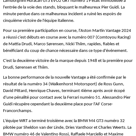
Lamborghini Huracan GT3 EVO2 GRT numéro 19 était immobilisée à
l'entrée de la voie des stands, bloquant le malheureux Pier Guidi. La
minute perdue dans ce malheureux incident a ruiné les espoirs de
cinquième victoire de l'équipe italienne.
Pour sa première participation en course, l'Aston Martin Vantage 2024
a réussi c’est débuts en course avec la numéro 007 (Comtoyou Racing)
de Mattia Drudi, Marco Sørensen, Nicki Thiim, rapides, fiables et
bénéficiant du coup de chance nécessaire dans ce type d'événement.
C'est la deuxième victoire de la marque depuis 1948 et la première pour
Drudi, Sørensen et Thiim.
La bonne performance de la nouvelle Vantage a été confirmée par le
résultat de la numéro 34 (Walkenhorst Motorsport) de Ross Gunn,
David Pittard, Henrique Chaves, terminant 4ième après avoir écopé
d'une pénalité pour contact avec la Ferrari numéro 51. Alessandro Pier
Guidi récupère cependant la deuxième place pour l'AF Corse-
Francorchamps.
L'équipe WRT a terminé troisième avec la BMW M4 GT3 numéro 32
pilotée par Sheldon van der Linde, Dries Vanthoor et Charles Weerts. La
BMW numéro 46 de Valentino Rossi, Raffaele Marciello et Maxime