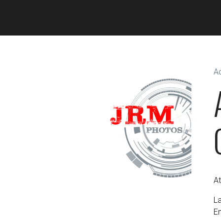
Ac
A
La
En