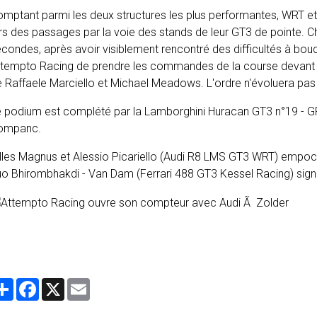
mptant parmi les deux structures les plus performantes, WRT et
rs des passages par la voie des stands de leur GT3 de pointe. C
condes, après avoir visiblement rencontré des difficultés à boucl
ttempto Racing de prendre les commandes de la course devan
 Raffaele Marciello et Michael Meadows. L'ordre n'évoluera pas j
 podium est complété par la Lamborghini Huracan GT3 n°19 - GRT
ompanc.
lles Magnus et Alessio Picariello (Audi R8 LMS GT3 WRT) empoche
uo Bhirombhakdi - Van Dam (Ferrari 488 GT3 Kessel Racing) sig
Partager
Facebook
X
Email