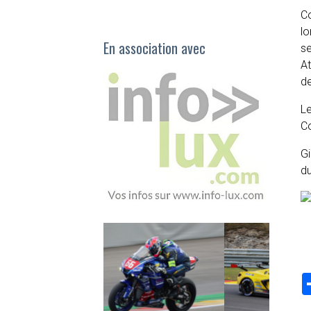
Co
lo
En association avec
se
A
de
Le
C
Gi
d