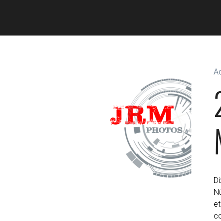
Ac
Di
N
et
co