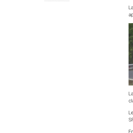
La
ap
La
c
Le
S
En