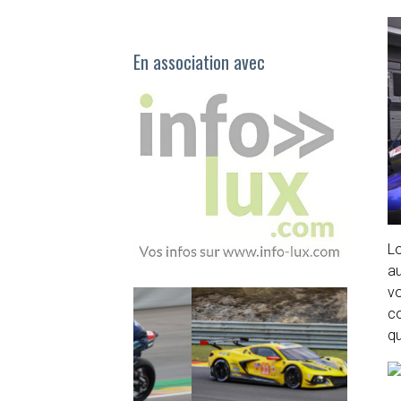
En association avec
Lo
au
v
co
qu