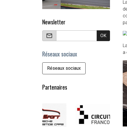
La
de
co
Newsletter
p
OK
L
a 
Réseaux sociaux
Réseaux sociaux
Partenaires