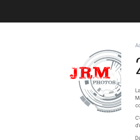
Ac
L
Ma
co
C'
d'
Da