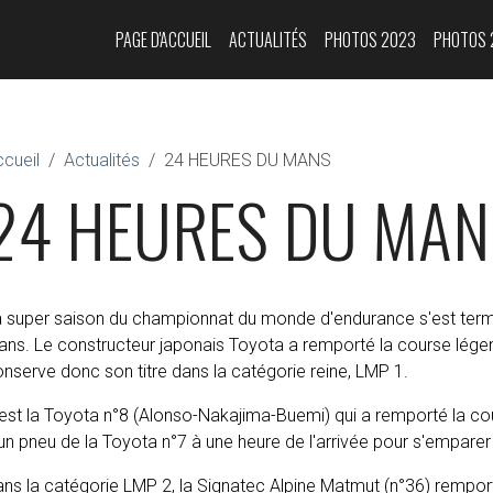
PAGE D'ACCUEIL
ACTUALITÉS
PHOTOS 2023
PHOTOS 
cueil
Actualités
24 HEURES DU MANS
24 HEURES DU MAN
a super saison du championnat du monde d'endurance s'est term
ns. Le constructeur japonais Toyota a remporté la course légend
nserve donc son titre dans la catégorie reine, LMP 1.
est la Toyota n°8 (Alonso-Nakajima-Buemi) qui a remporté la cou
un pneu de la Toyota n°7 à une heure de l'arrivée pour s'emparer
ns la catégorie LMP 2, la Signatec Alpine Matmut (n°36) remport